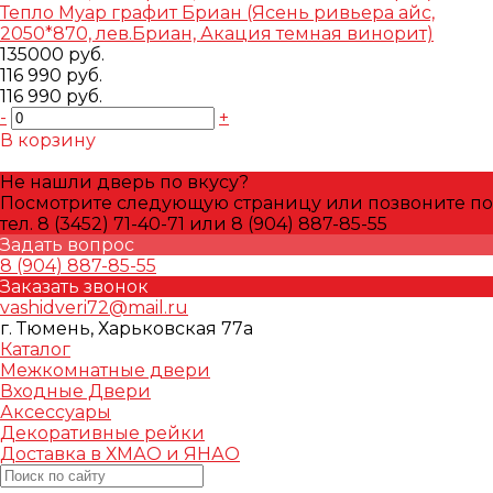
Тепло Муар графит Бриан (Ясень ривьера айс,
2050*870, лев.Бриан, Акация темная винорит)
135000 руб.
116 990 руб.
116 990 руб.
-
+
В корзину
Добавлено
Не нашли дверь по вкусу?
Посмотрите следующую страницу или позвоните по
тел. 8 (3452) 71-40-71 или 8 (904) 887-85-55
Задать вопрос
8 (904) 887-85-55
Заказать звонок
vashidveri72@mail.ru
г. Тюмень, Харьковская 77а
Каталог
Межкомнатные двери
Входные Двери
Аксессуары
Декоративные рейки
Доставка в ХМАО и ЯНАО