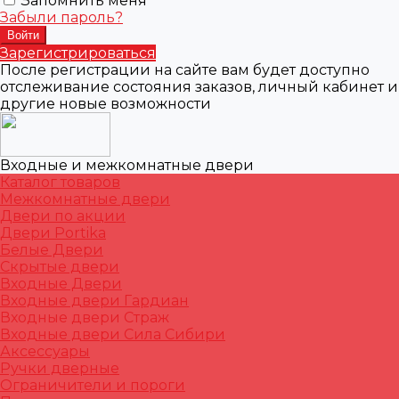
Запомнить меня
Забыли пароль?
Зарегистрироваться
После регистрации на сайте вам будет доступно
отслеживание состояния заказов, личный кабинет и
другие новые возможности
Входные и межкомнатные двери
Каталог товаров
Межкомнатные двери
Двери по акции
Двери Portika
Белые Двери
Скрытые двери
Входные Двери
Входные двери Гардиан
Входные двери Страж
Входные двери Сила Сибири
Аксессуары
Ручки дверные
Ограничители и пороги