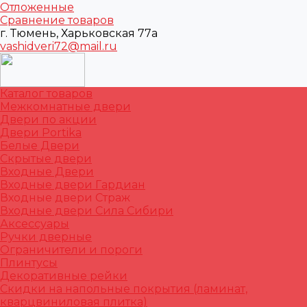
Отложенные
Сравнение товаров
г. Тюмень, Харьковская 77а
vashidveri72@mail.ru
Каталог товаров
Межкомнатные двери
Двери по акции
Двери Portika
Белые Двери
Скрытые двери
Входные Двери
Входные двери Гардиан
Входные двери Страж
Входные двери Сила Сибири
Аксессуары
Ручки дверные
Ограничители и пороги
Плинтусы
Декоративные рейки
Скидки на напольные покрытия (ламинат,
кварцвиниловая плитка)