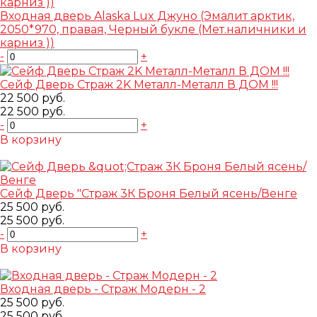
Входная дверь Alaska Lux Джуно (Эмалит арктик,
2050*970, правая, Черный букле (Мет.наличники и
карниз ))
-
+
Сейф Дверь Страж 2K Металл-Металл В ДОМ !!!
22 500 руб.
22 500 руб.
-
+
В корзину
Добавлено
Сейф Дверь "Страж 3К Броня Белый ясень/Венге
25 500 руб.
25 500 руб.
-
+
В корзину
Добавлено
Входная дверь - Страж Модерн - 2
25 500 руб.
25 500 руб.