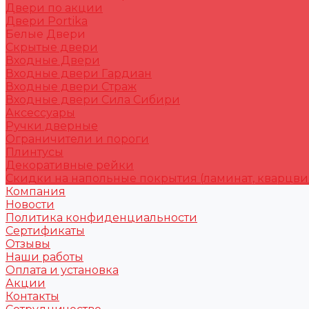
Двери по акции
Двери Portika
Белые Двери
Скрытые двери
Входные Двери
Входные двери Гардиан
Входные двери Страж
Входные двери Сила Сибири
Аксессуары
Ручки дверные
Ограничители и пороги
Плинтусы
Декоративные рейки
Скидки на напольные покрытия (ламинат, кварцви
Компания
Новости
Политика конфиденциальности
Сертификаты
Отзывы
Наши работы
Оплата и установка
Акции
Контакты