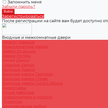
Запомнить меня
Забыли пароль?
Зарегистрироваться
После регистрации на сайте вам будет доступно о
Входные и межкомнатные двери
Каталог товаров
Межкомнатные двери
Двери по акции
Двери Portika
Белые Двери
Скрытые двери
Входные Двери
Входные двери Гардиан
Входные двери Страж
Входные двери Сила Сибири
Аксессуары
Ручки дверные
Ограничители и пороги
Плинтусы
Декоративные рейки