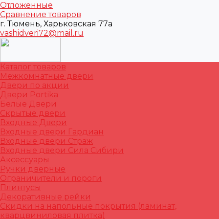
Отложенные
Сравнение товаров
г. Тюмень, Харьковская 77а
vashidveri72@mail.ru
Каталог товаров
Межкомнатные двери
Двери по акции
Двери Portika
Белые Двери
Скрытые двери
Входные Двери
Входные двери Гардиан
Входные двери Страж
Входные двери Сила Сибири
Аксессуары
Ручки дверные
Ограничители и пороги
Плинтусы
Декоративные рейки
Скидки на напольные покрытия (ламинат,
кварцвиниловая плитка)