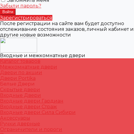
Запомнить меня
Забыли пароль?
Зарегистрироваться
После регистрации на сайте вам будет доступно
отслеживание состояния заказов, личный кабинет и
другие новые возможности
Входные и межкомнатные двери
Каталог товаров
Межкомнатные двери
Двери по акции
Двери Portika
Белые Двери
Скрытые двери
Входные Двери
Входные двери Гардиан
Входные двери Страж
Входные двери Сила Сибири
Аксессуары
Ручки дверные
Ограничители и пороги