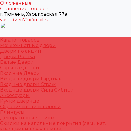
Отложенные
Сравнение товаров
г. Тюмень, Харьковская 77а
vashidveri72@mail.ru
Каталог товаров
Межкомнатные двери
Двери по акции
Двери Portika
Белые Двери
Скрытые двери
Входные Двери
Входные двери Гардиан
Входные двери Страж
Входные двери Сила Сибири
Аксессуары
Ручки дверные
Ограничители и пороги
Плинтусы
Декоративные рейки
Скидки на напольные покрытия (ламинат,
кварцвиниловая плитка)