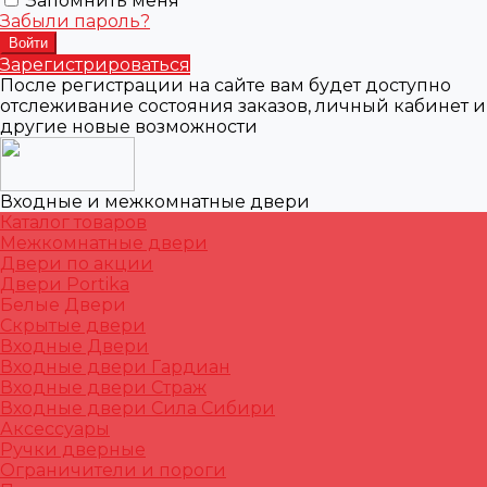
Запомнить меня
Забыли пароль?
Зарегистрироваться
После регистрации на сайте вам будет доступно
отслеживание состояния заказов, личный кабинет и
другие новые возможности
Входные и межкомнатные двери
Каталог товаров
Межкомнатные двери
Двери по акции
Двери Portika
Белые Двери
Скрытые двери
Входные Двери
Входные двери Гардиан
Входные двери Страж
Входные двери Сила Сибири
Аксессуары
Ручки дверные
Ограничители и пороги