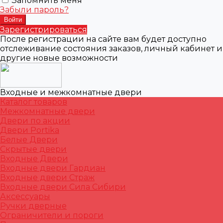
Запомнить меня
Забыли пароль?
Зарегистрироваться
После регистрации на сайте вам будет доступно
отслеживание состояния заказов, личный кабинет и
другие новые возможности
Входные и межкомнатные двери
Каталог товаров
Межкомнатные двери
Двери по акции
Двери Portika
Белые Двери
Скрытые двери
Входные Двери
Входные двери Гардиан
Входные двери Страж
Входные двери Сила Сибири
Аксессуары
Ручки дверные
Ограничители и пороги