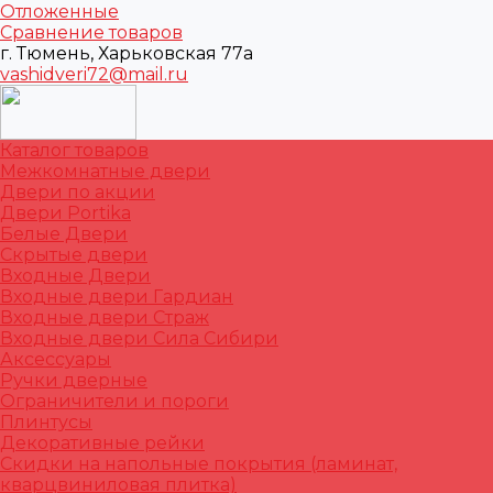
Отложенные
Сравнение товаров
г. Тюмень, Харьковская 77а
vashidveri72@mail.ru
Каталог товаров
Межкомнатные двери
Двери по акции
Двери Portika
Белые Двери
Скрытые двери
Входные Двери
Входные двери Гардиан
Входные двери Страж
Входные двери Сила Сибири
Аксессуары
Ручки дверные
Ограничители и пороги
Плинтусы
Декоративные рейки
Скидки на напольные покрытия (ламинат,
кварцвиниловая плитка)