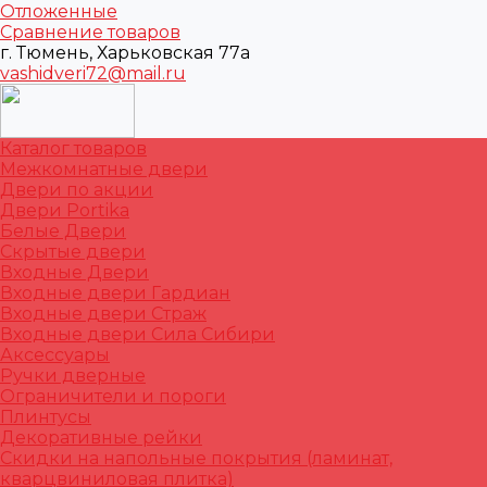
Отложенные
Сравнение товаров
г. Тюмень, Харьковская 77а
vashidveri72@mail.ru
Каталог товаров
Межкомнатные двери
Двери по акции
Двери Portika
Белые Двери
Скрытые двери
Входные Двери
Входные двери Гардиан
Входные двери Страж
Входные двери Сила Сибири
Аксессуары
Ручки дверные
Ограничители и пороги
Плинтусы
Декоративные рейки
Скидки на напольные покрытия (ламинат,
кварцвиниловая плитка)