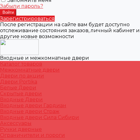
Запомнить меня
Забыли пароль?
Зарегистрироваться
После регистрации на сайте вам будет доступно
отслеживание состояния заказов, личный кабинет и
другие новые возможности
Входные и межкомнатные двери
Каталог товаров
Межкомнатные двери
Двери по акции
Двери Portika
Белые Двери
Скрытые двери
Входные Двери
Входные двери Гардиан
Входные двери Страж
Входные двери Сила Сибири
Аксессуары
Ручки дверные
Ограничители и пороги