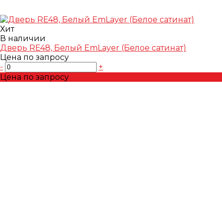
Хит
В наличии
Дверь RE48, Белый EmLayer (Белое сатинат)
Цена по запросу
-
+
Цена по запросу