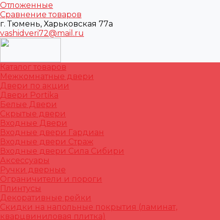
Отложенные
Сравнение товаров
г. Тюмень, Харьковская 77а
vashidveri72@mail.ru
Каталог товаров
Межкомнатные двери
Двери по акции
Двери Portika
Белые Двери
Скрытые двери
Входные Двери
Входные двери Гардиан
Входные двери Страж
Входные двери Сила Сибири
Аксессуары
Ручки дверные
Ограничители и пороги
Плинтусы
Декоративные рейки
Скидки на напольные покрытия (ламинат,
кварцвиниловая плитка)