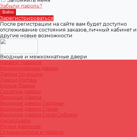
Запомнить меня
Забыли пароль?
Зарегистрироваться
После регистрации на сайте вам будет доступно
отслеживание состояния заказов, личный кабинет и
другие новые возможности
Входные и межкомнатные двери
Каталог товаров
Межкомнатные двери
Двери по акции
Двери Portika
Белые Двери
Скрытые двери
Входные Двери
Входные двери Гардиан
Входные двери Страж
Входные двери Сила Сибири
Аксессуары
Ручки дверные
Ограничители и пороги