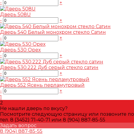
-
+
Дверь 508U
-
+
Дверь 540 Белый монохром стекло Сатин
-
+
Дверь 530 Орех
-
+
Дверь 530.222 Дуб серый стекло сатин
-
+
Дверь 552 Ясень перламутровый
-
+
1
2
Не нашли дверь по вкусу?
Посмотрите следующую страницу или позвоните по
тел. 8 (3452) 71-40-71 или 8 (904) 887-85-55
Задать вопрос
8 (904) 887-85-55