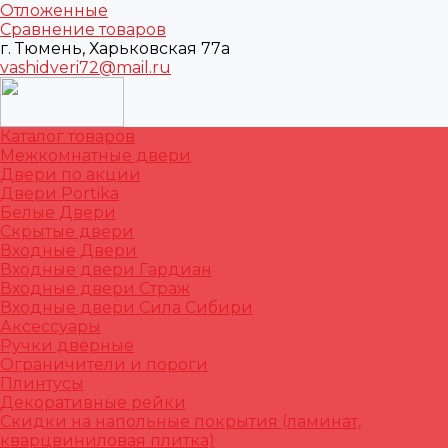
Отложенные
Сравнение товаров
г. Тюмень, Харьковская 77а
vashidveri72@mail.ru
Каталог товаров
Межкомнатные двери
Двери по акции
Двери Portika
Белые Двери
Скрытые двери
Входные Двери
Входные двери Гардиан
Входные двери Страж
Входные двери Сила Сибири
Аксессуары
Ручки дверные
Ограничители и пороги
Плинтусы
Декоративные рейки
Скидки на напольные покрытия (ламинат,
кварцвиниловая плитка)