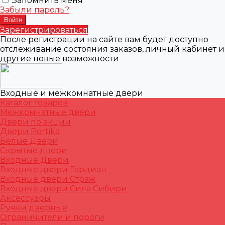
Запомнить меня
Забыли пароль?
Зарегистрироваться
После регистрации на сайте вам будет доступно
отслеживание состояния заказов, личный кабинет и
другие новые возможности
Входные и межкомнатные двери
Каталог товаров
Межкомнатные двери
Двери по акции
Двери Portika
Белые Двери
Скрытые двери
Входные Двери
Входные двери Гардиан
Входные двери Страж
Входные двери Сила Сибири
Аксессуары
Ручки дверные
Ограничители и пороги