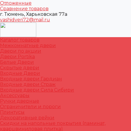
Отложенные
Сравнение товаров
г. Тюмень, Харьковская 77а
vashidveri72@mail.ru
Каталог товаров
Межкомнатные двери
Двери по акции
Двери Portika
Белые Двери
Скрытые двери
Входные Двери
Входные двери Гардиан
Входные двери Страж
Входные двери Сила Сибири
Аксессуары
Ручки дверные
Ограничители и пороги
Плинтусы
Декоративные рейки
Скидки на напольные покрытия (ламинат,
кварцвиниловая плитка)