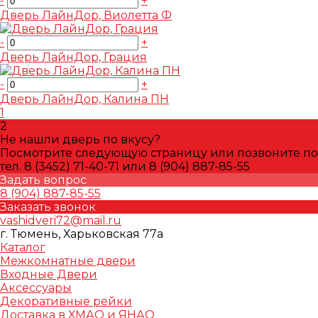
-
+
Дверь ЛайнДор, Виолетта Ф
-
+
Дверь ЛайнДор, Грация
-
+
Дверь ЛайнДор, Калина ПН
1
2
Не нашли дверь по вкусу?
Посмотрите следующую страницу или позвоните по
тел. 8 (3452) 71-40-71 или 8 (904) 887-85-55
Задать вопрос
8 (904) 887-85-55
Заказать звонок
vashidveri72@mail.ru
г. Тюмень, Харьковская 77а
Каталог
Межкомнатные двери
Входные Двери
Аксессуары
Декоративные рейки
Доставка в ХМАО и ЯНАО