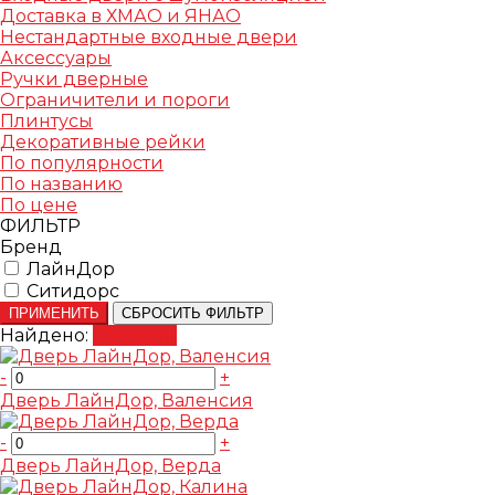
Доставка в ХМАО и ЯНАО
Нестандартные входные двери
Аксессуары
Ручки дверные
Ограничители и пороги
Плинтусы
Декоративные рейки
По популярности
По названию
По цене
ФИЛЬТР
Бренд
ЛайнДор
Ситидорс
ПРИМЕНИТЬ
СБРОСИТЬ ФИЛЬТР
Найдено:
Показать
-
+
Дверь ЛайнДор, Валенсия
-
+
Дверь ЛайнДор, Верда