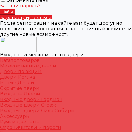
Запомнить меня
Забыли пароль?
Зарегистрироваться
После регистрации на сайте вам будет доступно
отслеживание состояния заказов, личный кабинет и
другие новые возможности
Входные и межкомнатные двери
Каталог товаров
Межкомнатные двери
Двери по акции
Двери Portika
Белые Двери
Скрытые двери
Входные Двери
Входные двери Гардиан
Входные двери Страж
Входные двери Сила Сибири
Аксессуары
Ручки дверные
Ограничители и пороги