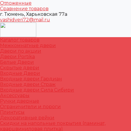
Отложенные
Сравнение товаров
г. Тюмень, Харьковская 77а
vashidveri72@mail.ru
Каталог товаров
Межкомнатные двери
Двери по акции
Двери Portika
Белые Двери
Скрытые двери
Входные Двери
Входные двери Гардиан
Входные двери Страж
Входные двери Сила Сибири
Аксессуары
Ручки дверные
Ограничители и пороги
Плинтусы
Декоративные рейки
Скидки на напольные покрытия (ламинат,
кварцвиниловая плитка)