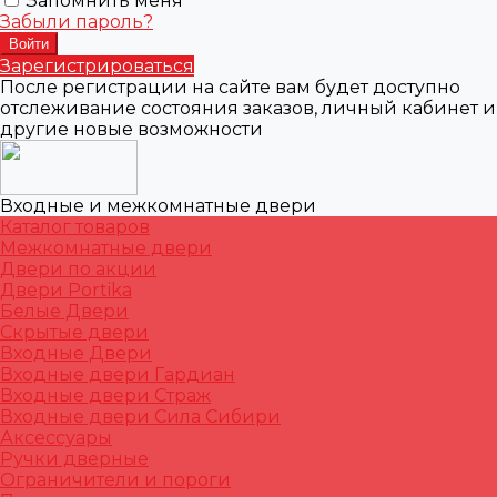
Запомнить меня
Забыли пароль?
Зарегистрироваться
После регистрации на сайте вам будет доступно
отслеживание состояния заказов, личный кабинет и
другие новые возможности
Входные и межкомнатные двери
Каталог товаров
Межкомнатные двери
Двери по акции
Двери Portika
Белые Двери
Скрытые двери
Входные Двери
Входные двери Гардиан
Входные двери Страж
Входные двери Сила Сибири
Аксессуары
Ручки дверные
Ограничители и пороги