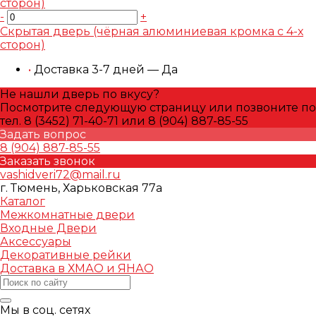
-
+
Скрытая дверь (чёрная алюминиевая кромка с 4-х
сторон)
•
Доставка 3-7 дней — Да
Не нашли дверь по вкусу?
Посмотрите следующую страницу или позвоните по
тел. 8 (3452) 71-40-71 или 8 (904) 887-85-55
Задать вопрос
8 (904) 887-85-55
Заказать звонок
vashidveri72@mail.ru
г. Тюмень, Харьковская 77а
Каталог
Межкомнатные двери
Входные Двери
Аксессуары
Декоративные рейки
Доставка в ХМАО и ЯНАО
Мы в соц. сетях