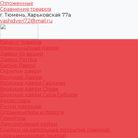
Отложенные
Сравнение товаров
г. Тюмень, Харьковская 77а
vashidveri72@mail.ru
Каталог товаров
Межкомнатные двери
Двери по акции
Двери Portika
Белые Двери
Скрытые двери
Входные Двери
Входные двери Гардиан
Входные двери Страж
Входные двери Сила Сибири
Аксессуары
Ручки дверные
Ограничители и пороги
Плинтусы
Декоративные рейки
Скидки на напольные покрытия (ламинат,
кварцвиниловая плитка)