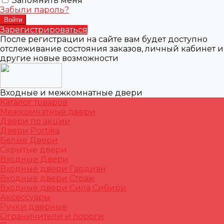
Запомнить меня
Забыли пароль?
Зарегистрироваться
После регистрации на сайте вам будет доступно
отслеживание состояния заказов, личный кабинет и
другие новые возможности
Входные и межкомнатные двери
Каталог товаров
Межкомнатные двери
Двери по акции
Двери Portika
Белые Двери
Скрытые двери
Входные Двери
Входные двери Гардиан
Входные двери Страж
Входные двери Сила Сибири
Аксессуары
Ручки дверные
Ограничители и пороги