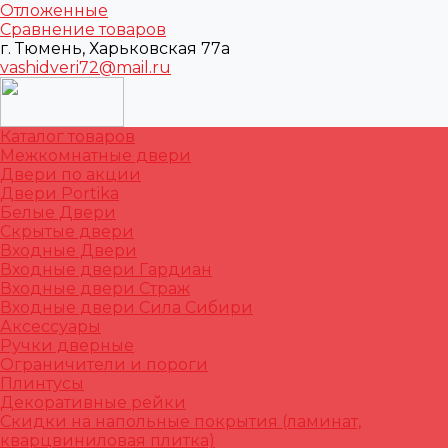
Отложенные
Сравнение товаров
г. Тюмень, Харьковская 77а
vashidveri72@mail.ru
Каталог товаров
Межкомнатные двери
Двери по акции
Двери Portika
Белые Двери
Скрытые двери
Входные Двери
Входные двери Гардиан
Входные двери Страж
Входные двери Сила Сибири
Аксессуары
Ручки дверные
Ограничители и пороги
Плинтусы
Декоративные рейки
Скидки на напольные покрытия (ламинат,
кварцвиниловая плитка)