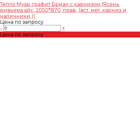
Тепло Муар графит Бриан с карнизом (Ясень
ривьера айс, 2050*870, прав., (вст. мет. карниз и
наличники ))
Цена по запросу
-
+
Цена по запросу