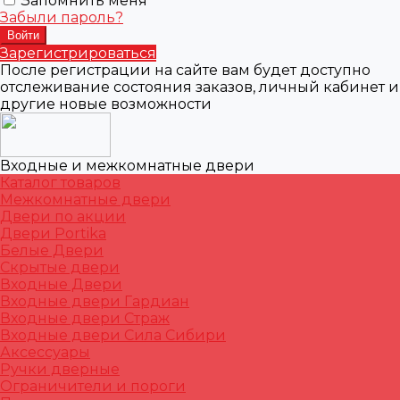
Запомнить меня
Забыли пароль?
Зарегистрироваться
После регистрации на сайте вам будет доступно
отслеживание состояния заказов, личный кабинет и
другие новые возможности
Входные и межкомнатные двери
Каталог товаров
Межкомнатные двери
Двери по акции
Двери Portika
Белые Двери
Скрытые двери
Входные Двери
Входные двери Гардиан
Входные двери Страж
Входные двери Сила Сибири
Аксессуары
Ручки дверные
Ограничители и пороги