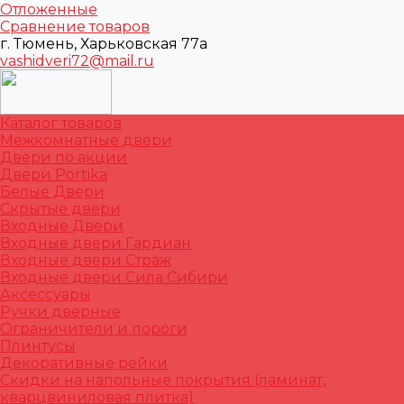
Отложенные
Сравнение товаров
г. Тюмень, Харьковская 77а
vashidveri72@mail.ru
Каталог товаров
Межкомнатные двери
Двери по акции
Двери Portika
Белые Двери
Скрытые двери
Входные Двери
Входные двери Гардиан
Входные двери Страж
Входные двери Сила Сибири
Аксессуары
Ручки дверные
Ограничители и пороги
Плинтусы
Декоративные рейки
Скидки на напольные покрытия (ламинат,
кварцвиниловая плитка)