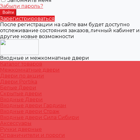
Запомнить меня
Забыли пароль?
Зарегистрироваться
После регистрации на сайте вам будет доступно
отслеживание состояния заказов, личный кабинет и
другие новые возможности
Входные и межкомнатные двери
Каталог товаров
Межкомнатные двери
Двери по акции
Двери Portika
Белые Двери
Скрытые двери
Входные Двери
Входные двери Гардиан
Входные двери Страж
Входные двери Сила Сибири
Аксессуары
Ручки дверные
Ограничители и пороги