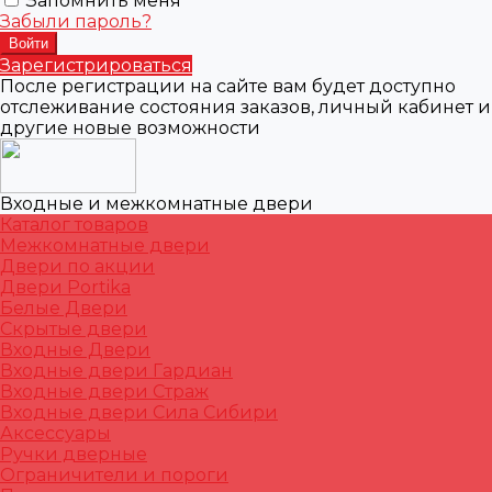
Запомнить меня
Забыли пароль?
Зарегистрироваться
После регистрации на сайте вам будет доступно
отслеживание состояния заказов, личный кабинет и
другие новые возможности
Входные и межкомнатные двери
Каталог товаров
Межкомнатные двери
Двери по акции
Двери Portika
Белые Двери
Скрытые двери
Входные Двери
Входные двери Гардиан
Входные двери Страж
Входные двери Сила Сибири
Аксессуары
Ручки дверные
Ограничители и пороги