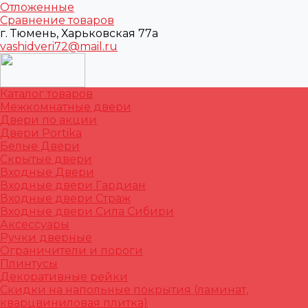
Отложенные
Сравнение товаров
г. Тюмень, Харьковская 77а
vashidveri72@mail.ru
Каталог товаров
Межкомнатные двери
Двери по акции
Двери Portika
Белые Двери
Скрытые двери
Входные Двери
Входные двери Гардиан
Входные двери Страж
Входные двери Сила Сибири
Аксессуары
Ручки дверные
Ограничители и пороги
Плинтусы
Декоративные рейки
Скидки на напольные покрытия (ламинат,
кварцвиниловая плитка)