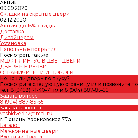
Акции
09.09.2020
Скидки на скрытые двери
02.12.2020
Акция: до 15% скидка
Доставка
Дизайнерам
Установка
Напольные покрытия
Посмотреть так же
МДФ ПЛИНТУС В ЦВЕТ ДВЕРИ
ДВЕРНЫЕ РУЧКИ
ОГРАНИЧИТЕЛИ И ПОРОГИ
Не нашли дверь по вкусу?
Посмотрите следующую страницу или позвоните по
тел. 8 (3452) 71-40-71 или 8 (904) 887-85-55
Задать вопрос
8 (904) 887-85-55
Заказать звонок
vashidveri72@mail.ru
г. Тюмень, Харьковская 77а
Каталог
Межкомнатные двери
Входные Двери