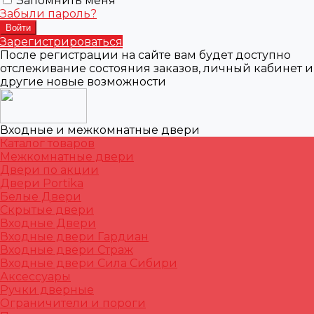
Запомнить меня
Забыли пароль?
Зарегистрироваться
После регистрации на сайте вам будет доступно
отслеживание состояния заказов, личный кабинет и
другие новые возможности
Входные и межкомнатные двери
Каталог товаров
Межкомнатные двери
Двери по акции
Двери Portika
Белые Двери
Скрытые двери
Входные Двери
Входные двери Гардиан
Входные двери Страж
Входные двери Сила Сибири
Аксессуары
Ручки дверные
Ограничители и пороги