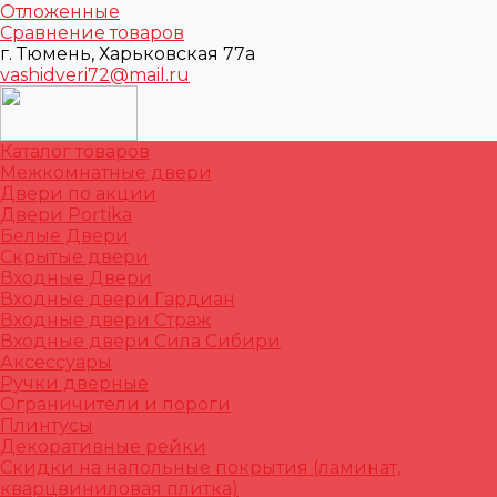
Отложенные
Сравнение товаров
г. Тюмень, Харьковская 77а
vashidveri72@mail.ru
Каталог товаров
Межкомнатные двери
Двери по акции
Двери Portika
Белые Двери
Скрытые двери
Входные Двери
Входные двери Гардиан
Входные двери Страж
Входные двери Сила Сибири
Аксессуары
Ручки дверные
Ограничители и пороги
Плинтусы
Декоративные рейки
Скидки на напольные покрытия (ламинат,
кварцвиниловая плитка)