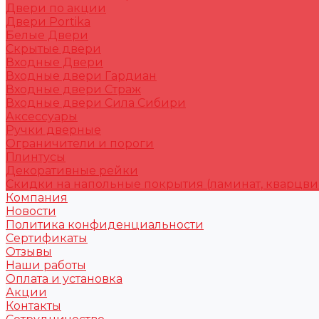
Двери по акции
Двери Portika
Белые Двери
Скрытые двери
Входные Двери
Входные двери Гардиан
Входные двери Страж
Входные двери Сила Сибири
Аксессуары
Ручки дверные
Ограничители и пороги
Плинтусы
Декоративные рейки
Скидки на напольные покрытия (ламинат, кварцви
Компания
Новости
Политика конфиденциальности
Сертификаты
Отзывы
Наши работы
Оплата и установка
Акции
Контакты