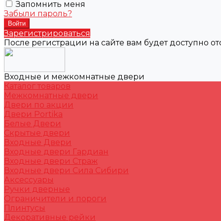
Запомнить меня
Забыли пароль?
Зарегистрироваться
После регистрации на сайте вам будет доступно о
Входные и межкомнатные двери
Каталог товаров
Межкомнатные двери
Двери по акции
Двери Portika
Белые Двери
Скрытые двери
Входные Двери
Входные двери Гардиан
Входные двери Страж
Входные двери Сила Сибири
Аксессуары
Ручки дверные
Ограничители и пороги
Плинтусы
Декоративные рейки