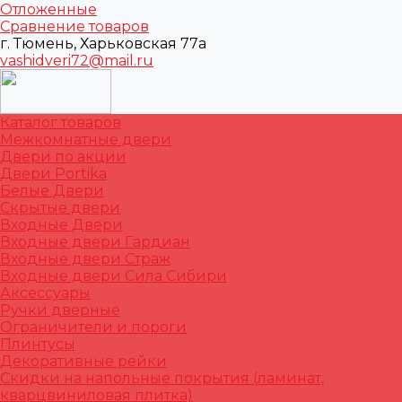
Отложенные
Сравнение товаров
г. Тюмень, Харьковская 77а
vashidveri72@mail.ru
Каталог товаров
Межкомнатные двери
Двери по акции
Двери Portika
Белые Двери
Скрытые двери
Входные Двери
Входные двери Гардиан
Входные двери Страж
Входные двери Сила Сибири
Аксессуары
Ручки дверные
Ограничители и пороги
Плинтусы
Декоративные рейки
Скидки на напольные покрытия (ламинат,
кварцвиниловая плитка)