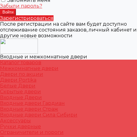
Запомнить меня
Забыли пароль?
Зарегистрироваться
После регистрации на сайте вам будет доступно
отслеживание состояния заказов, личный кабинет и
другие новые возможности
Входные и межкомнатные двери
Каталог товаров
Межкомнатные двери
Двери по акции
Двери Portika
Белые Двери
Скрытые двери
Входные Двери
Входные двери Гардиан
Входные двери Страж
Входные двери Сила Сибири
Аксессуары
Ручки дверные
Ограничители и пороги