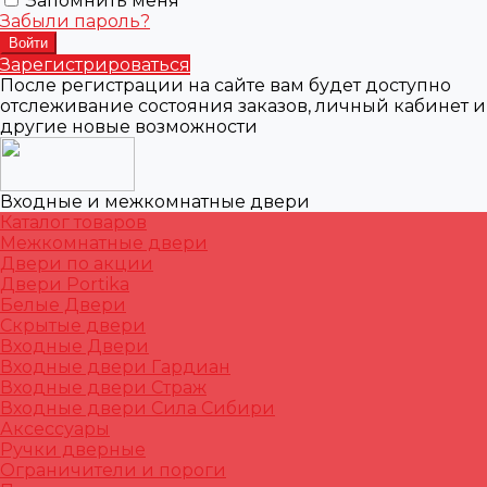
Запомнить меня
Забыли пароль?
Зарегистрироваться
После регистрации на сайте вам будет доступно
отслеживание состояния заказов, личный кабинет и
другие новые возможности
Входные и межкомнатные двери
Каталог товаров
Межкомнатные двери
Двери по акции
Двери Portika
Белые Двери
Скрытые двери
Входные Двери
Входные двери Гардиан
Входные двери Страж
Входные двери Сила Сибири
Аксессуары
Ручки дверные
Ограничители и пороги