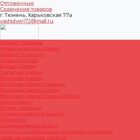
Отложенные
Сравнение товаров
г. Тюмень, Харьковская 77а
vashidveri72@mail.ru
Каталог товаров
Межкомнатные двери
Двери по акции
Двери Portika
Белые Двери
Скрытые двери
Входные Двери
Входные двери Гардиан
Входные двери Страж
Входные двери Сила Сибири
Аксессуары
Ручки дверные
Ограничители и пороги
Плинтусы
Декоративные рейки
Скидки на напольные покрытия (ламинат,
кварцвиниловая плитка)