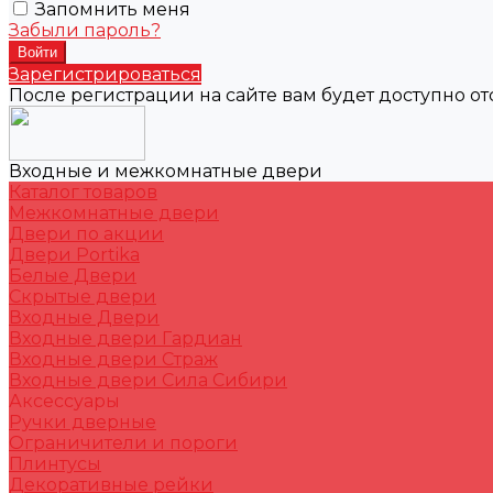
Запомнить меня
Забыли пароль?
Зарегистрироваться
После регистрации на сайте вам будет доступно о
Входные и межкомнатные двери
Каталог товаров
Межкомнатные двери
Двери по акции
Двери Portika
Белые Двери
Скрытые двери
Входные Двери
Входные двери Гардиан
Входные двери Страж
Входные двери Сила Сибири
Аксессуары
Ручки дверные
Ограничители и пороги
Плинтусы
Декоративные рейки