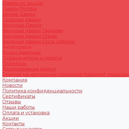
Двери по акции
Двери Portika
Белые Двери
Скрытые двери
Входные Двери
Входные двери Гардиан
Входные двери Страж
Входные двери Сила Сибири
Аксессуары
Ручки дверные
Ограничители и пороги
Плинтусы
Декоративные рейки
Скидки на напольные покрытия (ламинат, кварцви
Компания
Новости
Политика конфиденциальности
Сертификаты
Отзывы
Наши работы
Оплата и установка
Акции
Контакты