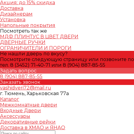
Акция: до 15% скидка
Доставка
Дизайнерам
Установка
Напольные покрытия
Посмотреть так же
МДФ ПЛИНТУС В ЦВЕТ ДВЕРИ
ДВЕРНЫЕ РУЧКИ
ОГРАНИЧИТЕЛИ И ПОРОГИ
Не нашли дверь по вкусу?
Посмотрите следующую страницу или позвоните по
тел. 8 (3452) 71-40-71 или 8 (904) 887-85-55
Задать вопрос
8 (904) 887-85-55
Заказать звонок
vashidveri72@mail.ru
г. Тюмень, Харьковская 77а
Каталог
Межкомнатные двери
Входные Двери
Аксессуары
Декоративные рейки
Доставка в ХМАО и ЯНАО