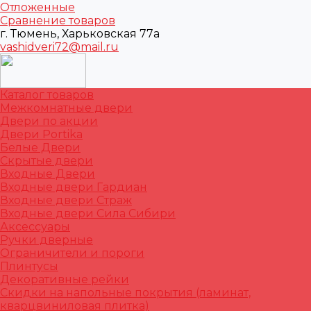
Отложенные
Сравнение товаров
г. Тюмень, Харьковская 77а
vashidveri72@mail.ru
Каталог товаров
Межкомнатные двери
Двери по акции
Двери Portika
Белые Двери
Скрытые двери
Входные Двери
Входные двери Гардиан
Входные двери Страж
Входные двери Сила Сибири
Аксессуары
Ручки дверные
Ограничители и пороги
Плинтусы
Декоративные рейки
Скидки на напольные покрытия (ламинат,
кварцвиниловая плитка)