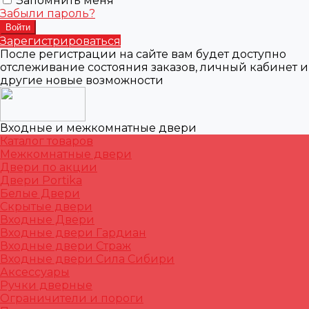
Запомнить меня
Забыли пароль?
Зарегистрироваться
После регистрации на сайте вам будет доступно
отслеживание состояния заказов, личный кабинет и
другие новые возможности
Входные и межкомнатные двери
Каталог товаров
Межкомнатные двери
Двери по акции
Двери Portika
Белые Двери
Скрытые двери
Входные Двери
Входные двери Гардиан
Входные двери Страж
Входные двери Сила Сибири
Аксессуары
Ручки дверные
Ограничители и пороги