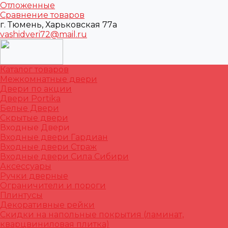
Отложенные
Сравнение товаров
г. Тюмень, Харьковская 77а
vashidveri72@mail.ru
Каталог товаров
Межкомнатные двери
Двери по акции
Двери Portika
Белые Двери
Скрытые двери
Входные Двери
Входные двери Гардиан
Входные двери Страж
Входные двери Сила Сибири
Аксессуары
Ручки дверные
Ограничители и пороги
Плинтусы
Декоративные рейки
Скидки на напольные покрытия (ламинат,
кварцвиниловая плитка)