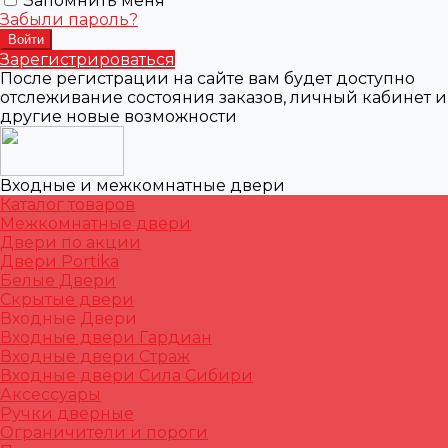
Запомнить меня
Забыли пароль?
Зарегистрироваться
После регистрации на сайте вам будет доступно
отслеживание состояния заказов, личный кабинет и
другие новые возможности
Входные и межкомнатные двери
Каталог товаров
Межкомнатные двери
Двери по акции
Двери Portika
Белые Двери
Скрытые двери
Входные Двери
Входные двери Гардиан
Входные двери Страж
Входные двери Сила Сибири
Аксессуары
Ручки дверные
Ограничители и пороги