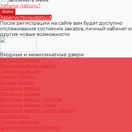
Запомнить меня
Забыли пароль?
Зарегистрироваться
После регистрации на сайте вам будет доступно
отслеживание состояния заказов, личный кабинет и
другие новые возможности
Входные и межкомнатные двери
Каталог товаров
Межкомнатные двери
Двери по акции
Двери Portika
Белые Двери
Скрытые двери
Входные Двери
Входные двери Гардиан
Входные двери Страж
Входные двери Сила Сибири
Аксессуары
Ручки дверные
Ограничители и пороги