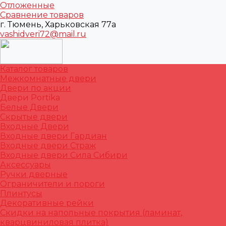
Отложенные
Сравнение товаров
г. Тюмень, Харьковская 77а
vashidveri72@mail.ru
Каталог товаров
Межкомнатные двери
Двери по акции
Двери Portika
Белые Двери
Скрытые двери
Входные Двери
Входные двери Гардиан
Входные двери Страж
Входные двери Сила Сибири
Аксессуары
Ручки дверные
Ограничители и пороги
Плинтусы
Декоративные рейки
Скидки на напольные покрытия (ламинат,
кварцвиниловая плитка)