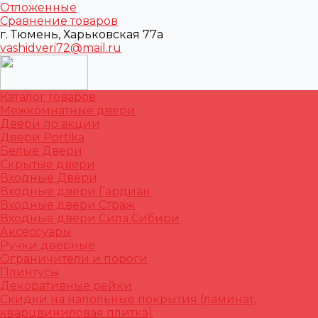
Отложенные
Сравнение товаров
г. Тюмень, Харьковская 77а
vashidveri72@mail.ru
Каталог товаров
Межкомнатные двери
Двери по акции
Двери Portika
Белые Двери
Скрытые двери
Входные Двери
Входные двери Гардиан
Входные двери Страж
Входные двери Сила Сибири
Аксессуары
Ручки дверные
Ограничители и пороги
Плинтусы
Декоративные рейки
Скидки на напольные покрытия (ламинат,
кварцвиниловая плитка)