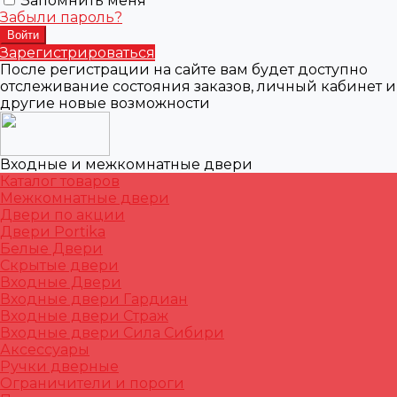
Запомнить меня
Забыли пароль?
Зарегистрироваться
После регистрации на сайте вам будет доступно
отслеживание состояния заказов, личный кабинет и
другие новые возможности
Входные и межкомнатные двери
Каталог товаров
Межкомнатные двери
Двери по акции
Двери Portika
Белые Двери
Скрытые двери
Входные Двери
Входные двери Гардиан
Входные двери Страж
Входные двери Сила Сибири
Аксессуары
Ручки дверные
Ограничители и пороги