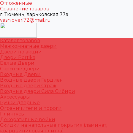
Отложенные
Сравнение товаров
г. Тюмень, Харьковская 77а
vashidveri72@mail.ru
Каталог товаров
Межкомнатные двери
Двери по акции
Двери Portika
Белые Двери
Скрытые двери
Входные Двери
Входные двери Гардиан
Входные двери Страж
Входные двери Сила Сибири
Аксессуары
Ручки дверные
Ограничители и пороги
Плинтусы
Декоративные рейки
Скидки на напольные покрытия (ламинат,
кварцвиниловая плитка)