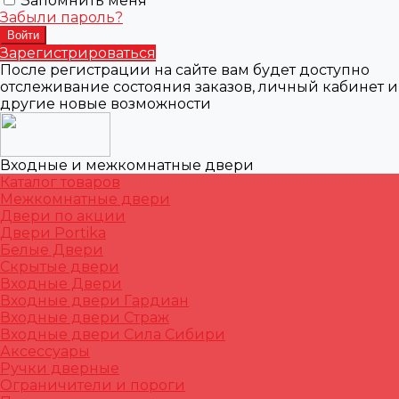
Запомнить меня
Забыли пароль?
Зарегистрироваться
После регистрации на сайте вам будет доступно
отслеживание состояния заказов, личный кабинет и
другие новые возможности
Входные и межкомнатные двери
Каталог товаров
Межкомнатные двери
Двери по акции
Двери Portika
Белые Двери
Скрытые двери
Входные Двери
Входные двери Гардиан
Входные двери Страж
Входные двери Сила Сибири
Аксессуары
Ручки дверные
Ограничители и пороги