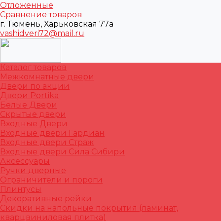
Отложенные
Сравнение товаров
г. Тюмень, Харьковская 77а
vashidveri72@mail.ru
Каталог товаров
Межкомнатные двери
Двери по акции
Двери Portika
Белые Двери
Скрытые двери
Входные Двери
Входные двери Гардиан
Входные двери Страж
Входные двери Сила Сибири
Аксессуары
Ручки дверные
Ограничители и пороги
Плинтусы
Декоративные рейки
Скидки на напольные покрытия (ламинат,
кварцвиниловая плитка)