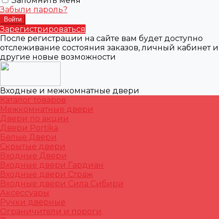
Запомнить меня
Забыли пароль?
Зарегистрироваться
После регистрации на сайте вам будет доступно
отслеживание состояния заказов, личный кабинет и
другие новые возможности
Входные и межкомнатные двери
Каталог товаров
Межкомнатные двери
Двери по акции
Двери Portika
Белые Двери
Скрытые двери
Входные Двери
Входные двери Гардиан
Входные двери Страж
Входные двери Сила Сибири
Аксессуары
Ручки дверные
Ограничители и пороги