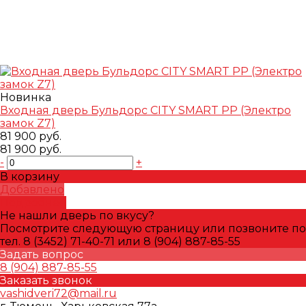
Новинка
Входная дверь Бульдорс CITY SMART PP (Электро
замок Z7)
81 900 руб.
81 900 руб.
-
+
В корзину
Добавлено
Подробнее
Не нашли дверь по вкусу?
Посмотрите следующую страницу или позвоните по
тел. 8 (3452) 71-40-71 или 8 (904) 887-85-55
Задать вопрос
8 (904) 887-85-55
Заказать звонок
vashidveri72@mail.ru