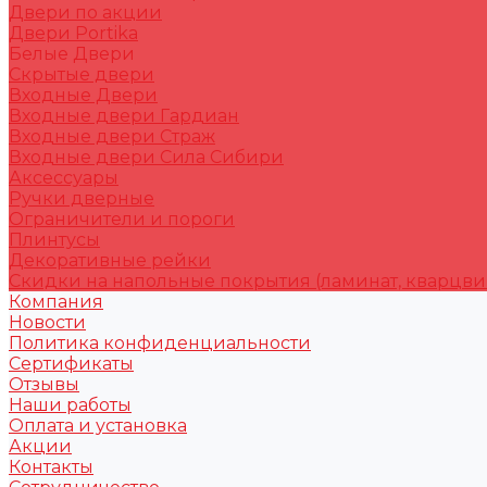
Двери по акции
Двери Portika
Белые Двери
Скрытые двери
Входные Двери
Входные двери Гардиан
Входные двери Страж
Входные двери Сила Сибири
Аксессуары
Ручки дверные
Ограничители и пороги
Плинтусы
Декоративные рейки
Скидки на напольные покрытия (ламинат, кварцви
Компания
Новости
Политика конфиденциальности
Сертификаты
Отзывы
Наши работы
Оплата и установка
Акции
Контакты