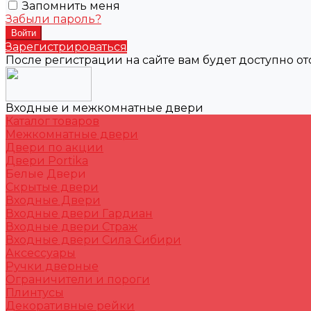
Запомнить меня
Забыли пароль?
Зарегистрироваться
После регистрации на сайте вам будет доступно о
Входные и межкомнатные двери
Каталог товаров
Межкомнатные двери
Двери по акции
Двери Portika
Белые Двери
Скрытые двери
Входные Двери
Входные двери Гардиан
Входные двери Страж
Входные двери Сила Сибири
Аксессуары
Ручки дверные
Ограничители и пороги
Плинтусы
Декоративные рейки