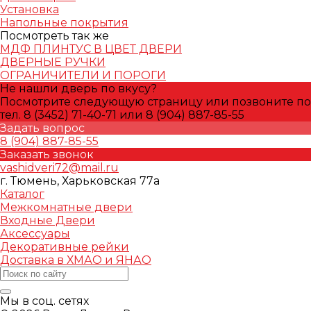
Установка
Напольные покрытия
Посмотреть так же
МДФ ПЛИНТУС В ЦВЕТ ДВЕРИ
ДВЕРНЫЕ РУЧКИ
ОГРАНИЧИТЕЛИ И ПОРОГИ
Не нашли дверь по вкусу?
Посмотрите следующую страницу или позвоните по
тел. 8 (3452) 71-40-71 или 8 (904) 887-85-55
Задать вопрос
8 (904) 887-85-55
Заказать звонок
vashidveri72@mail.ru
г. Тюмень, Харьковская 77а
Каталог
Межкомнатные двери
Входные Двери
Аксессуары
Декоративные рейки
Доставка в ХМАО и ЯНАО
Мы в соц. сетях