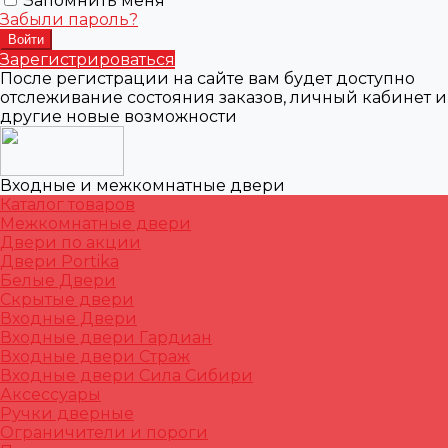
Запомнить меня
Забыли пароль?
Зарегистрироваться
После регистрации на сайте вам будет доступно
отслеживание состояния заказов, личный кабинет и
другие новые возможности
Входные и межкомнатные двери
Каталог товаров
Межкомнатные двери
Двери по акции
Двери Portika
Белые Двери
Скрытые двери
Входные Двери
Входные двери Гардиан
Входные двери Страж
Входные двери Сила Сибири
Аксессуары
Ручки дверные
Ограничители и пороги