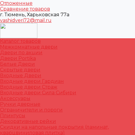
Отложенные
Сравнение товаров
г. Тюмень, Харьковская 77а
vashidveri72@mail.ru
Каталог товаров
Межкомнатные двери
Двери по акции
Двери Portika
Белые Двери
Скрытые двери
Входные Двери
Входные двери Гардиан
Входные двери Страж
Входные двери Сила Сибири
Аксессуары
Ручки дверные
Ограничители и пороги
Плинтусы
Декоративные рейки
Скидки на напольные покрытия (ламинат,
кварцвиниловая плитка)