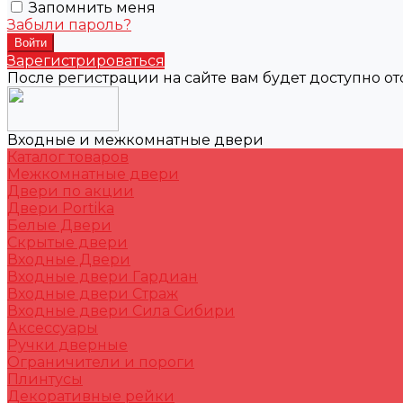
Запомнить меня
Забыли пароль?
Зарегистрироваться
После регистрации на сайте вам будет доступно о
Входные и межкомнатные двери
Каталог товаров
Межкомнатные двери
Двери по акции
Двери Portika
Белые Двери
Скрытые двери
Входные Двери
Входные двери Гардиан
Входные двери Страж
Входные двери Сила Сибири
Аксессуары
Ручки дверные
Ограничители и пороги
Плинтусы
Декоративные рейки