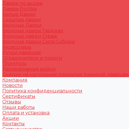
Двери по акции
Двери Portika
Белые Двери
Скрытые двери
Входные Двери
Входные двери Гардиан
Входные двери Страж
Входные двери Сила Сибири
Аксессуары
Ручки дверные
Ограничители и пороги
Плинтусы
Декоративные рейки
Скидки на напольные покрытия (ламинат, кварцви
Компания
Новости
Политика конфиденциальности
Сертификаты
Отзывы
Наши работы
Оплата и установка
Акции
Контакты