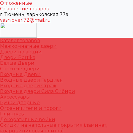
Отложенные
Сравнение товаров
г. Тюмень, Харьковская 77а
vashidveri72@mail.ru
Каталог товаров
Межкомнатные двери
Двери по акции
Двери Portika
Белые Двери
Скрытые двери
Входные Двери
Входные двери Гардиан
Входные двери Страж
Входные двери Сила Сибири
Аксессуары
Ручки дверные
Ограничители и пороги
Плинтусы
Декоративные рейки
Скидки на напольные покрытия (ламинат,
кварцвиниловая плитка)