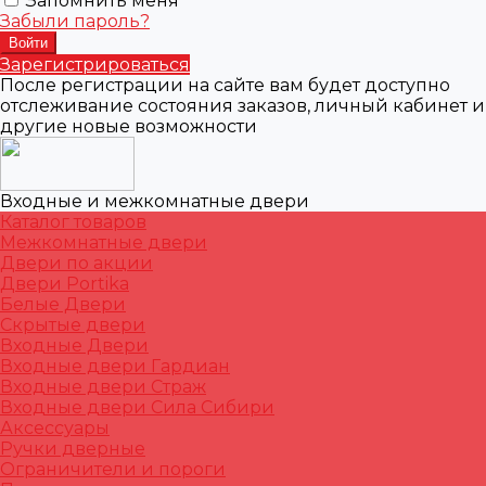
Запомнить меня
Забыли пароль?
Зарегистрироваться
После регистрации на сайте вам будет доступно
отслеживание состояния заказов, личный кабинет и
другие новые возможности
Входные и межкомнатные двери
Каталог товаров
Межкомнатные двери
Двери по акции
Двери Portika
Белые Двери
Скрытые двери
Входные Двери
Входные двери Гардиан
Входные двери Страж
Входные двери Сила Сибири
Аксессуары
Ручки дверные
Ограничители и пороги