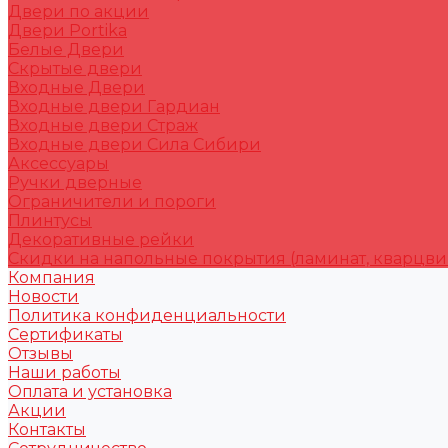
Двери по акции
Двери Portika
Белые Двери
Скрытые двери
Входные Двери
Входные двери Гардиан
Входные двери Страж
Входные двери Сила Сибири
Аксессуары
Ручки дверные
Ограничители и пороги
Плинтусы
Декоративные рейки
Скидки на напольные покрытия (ламинат, кварцви
Компания
Новости
Политика конфиденциальности
Сертификаты
Отзывы
Наши работы
Оплата и установка
Акции
Контакты