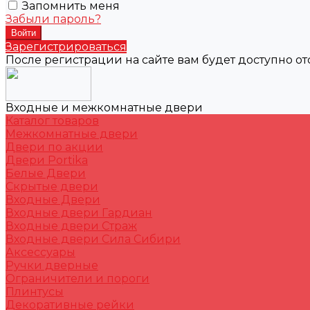
Запомнить меня
Забыли пароль?
Зарегистрироваться
После регистрации на сайте вам будет доступно о
Входные и межкомнатные двери
Каталог товаров
Межкомнатные двери
Двери по акции
Двери Portika
Белые Двери
Скрытые двери
Входные Двери
Входные двери Гардиан
Входные двери Страж
Входные двери Сила Сибири
Аксессуары
Ручки дверные
Ограничители и пороги
Плинтусы
Декоративные рейки