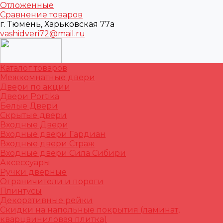
Отложенные
Сравнение товаров
г. Тюмень, Харьковская 77а
vashidveri72@mail.ru
Каталог товаров
Межкомнатные двери
Двери по акции
Двери Portika
Белые Двери
Скрытые двери
Входные Двери
Входные двери Гардиан
Входные двери Страж
Входные двери Сила Сибири
Аксессуары
Ручки дверные
Ограничители и пороги
Плинтусы
Декоративные рейки
Скидки на напольные покрытия (ламинат,
кварцвиниловая плитка)