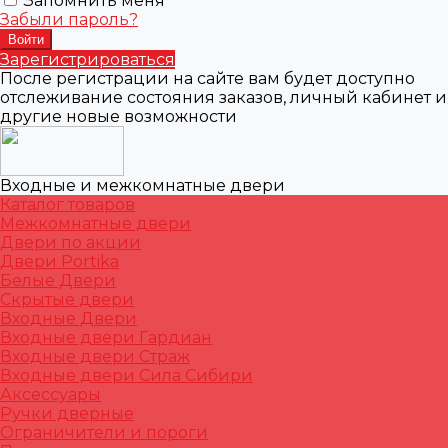
Запомнить меня
Забыли пароль?
Зарегистрироваться
После регистрации на сайте вам будет доступно
отслеживание состояния заказов, личный кабинет и
другие новые возможности
Входные и межкомнатные двери
Каталог товаров
Межкомнатные двери
Двери по акции
Двери Portika
Белые Двери
Скрытые двери
Входные Двери
Входные двери Гардиан
Входные двери Страж
Входные двери Сила Сибири
Аксессуары
Ручки дверные
Ограничители и пороги