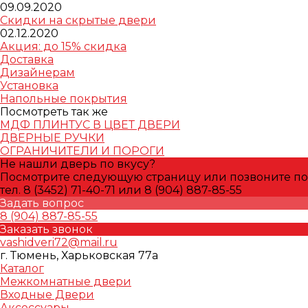
09.09.2020
Скидки на скрытые двери
02.12.2020
Акция: до 15% скидка
Доставка
Дизайнерам
Установка
Напольные покрытия
Посмотреть так же
МДФ ПЛИНТУС В ЦВЕТ ДВЕРИ
ДВЕРНЫЕ РУЧКИ
ОГРАНИЧИТЕЛИ И ПОРОГИ
Не нашли дверь по вкусу?
Посмотрите следующую страницу или позвоните по
тел. 8 (3452) 71-40-71 или 8 (904) 887-85-55
Задать вопрос
8 (904) 887-85-55
Заказать звонок
vashidveri72@mail.ru
г. Тюмень, Харьковская 77а
Каталог
Межкомнатные двери
Входные Двери
Аксессуары