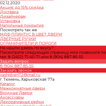
02.12.2020
Акция: до 15% скидка
Доставка
Дизайнерам
Установка
Напольные покрытия
Посмотреть так же
МДФ ПЛИНТУС В ЦВЕТ ДВЕРИ
ДВЕРНЫЕ РУЧКИ
ОГРАНИЧИТЕЛИ И ПОРОГИ
Не нашли дверь по вкусу?
Посмотрите следующую страницу или позвоните по
тел. 8 (3452) 71-40-71 или 8 (904) 887-85-55
Задать вопрос
8 (904) 887-85-55
Заказать звонок
vashidveri72@mail.ru
г. Тюмень, Харьковская 77а
Каталог
Межкомнатные двери
Входные Двери
Аксессуары
Декоративные рейки