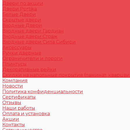
Двери по акции
Двери Portika
Белые Двери
Скрытые двери
Входные Двери
Входные двери Гардиан
Входные двери Страж
Входные двери Сила Сибири
Аксессуары
Ручки дверные
Ограничители и пороги
Плинтусы
Декоративные рейки
Скидки на напольные покрытия (ламинат, кварцви
Компания
Новости
Политика конфиденциальности
Сертификаты
Отзывы
Наши работы
Оплата и установка
Акции
Контакты