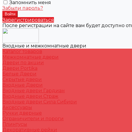
Запомнить меня
Забыли пароль?
Зарегистрироваться
После регистрации на сайте вам будет доступно о
Входные и межкомнатные двери
Каталог товаров
Межкомнатные двери
Двери по акции
Двери Portika
Белые Двери
Скрытые двери
Входные Двери
Входные двери Гардиан
Входные двери Страж
Входные двери Сила Сибири
Аксессуары
Ручки дверные
Ограничители и пороги
Плинтусы
Декоративные рейки