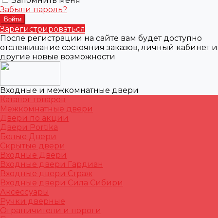
Запомнить меня
Забыли пароль?
Зарегистрироваться
После регистрации на сайте вам будет доступно
отслеживание состояния заказов, личный кабинет и
другие новые возможности
Входные и межкомнатные двери
Каталог товаров
Межкомнатные двери
Двери по акции
Двери Portika
Белые Двери
Скрытые двери
Входные Двери
Входные двери Гардиан
Входные двери Страж
Входные двери Сила Сибири
Аксессуары
Ручки дверные
Ограничители и пороги