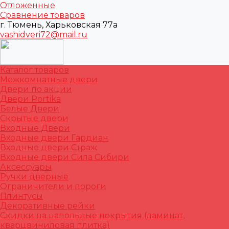
Отложенные
Сравнение товаров
г. Тюмень, Харьковская 77а
vashidveri72@mail.ru
Каталог товаров
Межкомнатные двери
Двери по акции
Двери Portika
Белые Двери
Скрытые двери
Входные Двери
Входные двери Гардиан
Входные двери Страж
Входные двери Сила Сибири
Аксессуары
Ручки дверные
Ограничители и пороги
Плинтусы
Декоративные рейки
Скидки на напольные покрытия (ламинат,
кварцвиниловая плитка)