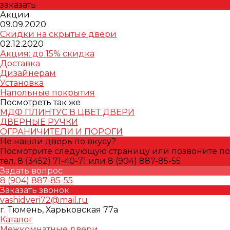
заказать
Акции
09.09.2020
Скидки на скрытые двери
02.12.2020
Акция: до 15% скидка
Доставка
Дизайнерам
Установка
Напольные покрытия
Посмотреть так же
МДФ ПЛИНТУС В ЦВЕТ ДВЕРИ
ДВЕРНЫЕ РУЧКИ
ОГРАНИЧИТЕЛИ И ПОРОГИ
Не нашли дверь по вкусу?
Посмотрите следующую страницу или позвоните по
тел. 8 (3452) 71-40-71 или 8 (904) 887-85-55
Задать вопрос
8 (904) 887-85-55
Заказать звонок
vashidveri72@mail.ru
г. Тюмень, Харьковская 77а
Каталог
Межкомнатные двери