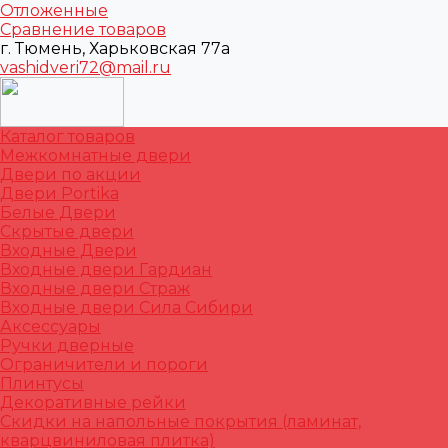
Отложенные
Сравнение товаров
г. Тюмень, Харьковская 77а
vashidveri72@mail.ru
Каталог товаров
Межкомнатные двери
Двери по акции
Двери Portika
Белые Двери
Скрытые двери
Входные Двери
Входные двери Гардиан
Входные двери Страж
Входные двери Сила Сибири
Аксессуары
Ручки дверные
Ограничители и пороги
Плинтусы
Декоративные рейки
Скидки на напольные покрытия (ламинат,
кварцвиниловая плитка)