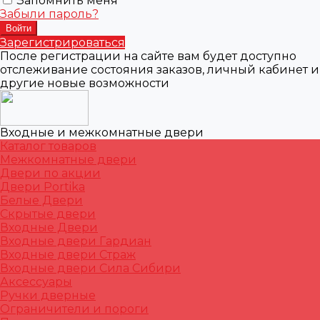
Запомнить меня
Забыли пароль?
Зарегистрироваться
После регистрации на сайте вам будет доступно
отслеживание состояния заказов, личный кабинет и
другие новые возможности
Входные и межкомнатные двери
Каталог товаров
Межкомнатные двери
Двери по акции
Двери Portika
Белые Двери
Скрытые двери
Входные Двери
Входные двери Гардиан
Входные двери Страж
Входные двери Сила Сибири
Аксессуары
Ручки дверные
Ограничители и пороги