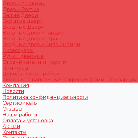
Двери по акции
Двери Portika
Белые Двери
Скрытые двери
Входные Двери
Входные двери Гардиан
Входные двери Страж
Входные двери Сила Сибири
Аксессуары
Ручки дверные
Ограничители и пороги
Плинтусы
Декоративные рейки
Скидки на напольные покрытия (ламинат, кварцви
Компания
Новости
Политика конфиденциальности
Сертификаты
Отзывы
Наши работы
Оплата и установка
Акции
Контакты