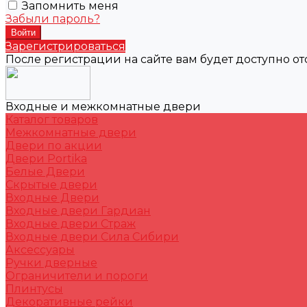
Запомнить меня
Забыли пароль?
Зарегистрироваться
После регистрации на сайте вам будет доступно о
Входные и межкомнатные двери
Каталог товаров
Межкомнатные двери
Двери по акции
Двери Portika
Белые Двери
Скрытые двери
Входные Двери
Входные двери Гардиан
Входные двери Страж
Входные двери Сила Сибири
Аксессуары
Ручки дверные
Ограничители и пороги
Плинтусы
Декоративные рейки