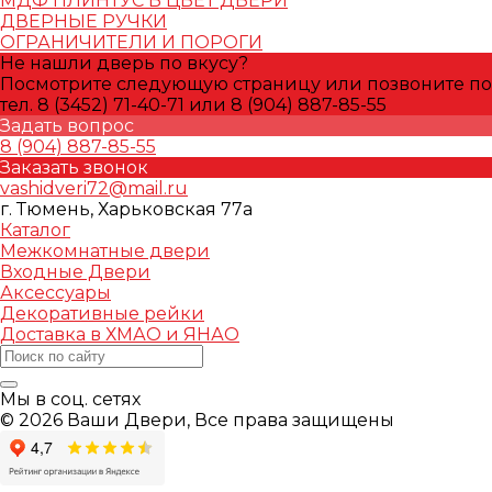
МДФ ПЛИНТУС В ЦВЕТ ДВЕРИ
ДВЕРНЫЕ РУЧКИ
ОГРАНИЧИТЕЛИ И ПОРОГИ
Не нашли дверь по вкусу?
Посмотрите следующую страницу или позвоните по
тел. 8 (3452) 71-40-71 или 8 (904) 887-85-55
Задать вопрос
8 (904) 887-85-55
Заказать звонок
vashidveri72@mail.ru
г. Тюмень, Харьковская 77а
Каталог
Межкомнатные двери
Входные Двери
Аксессуары
Декоративные рейки
Доставка в ХМАО и ЯНАО
Мы в соц. сетях
© 2026 Ваши Двери, Все права защищены