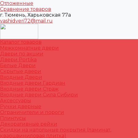
Отложенные
Сравнение товаров
г. Тюмень, Харьковская 77а
vashidveri72@mail.ru
Каталог товаров
Межкомнатные двери
Двери по акции
Двери Portika
Белые Двери
Скрытые двери
Входные Двери
Входные двери Гардиан
Входные двери Страж
Входные двери Сила Сибири
Аксессуары
Ручки дверные
Ограничители и пороги
Плинтусы
Декоративные рейки
Скидки на напольные покрытия (ламинат,
кварцвиниловая плитка)