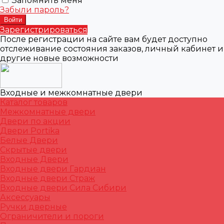
Запомнить меня
Забыли пароль?
Зарегистрироваться
После регистрации на сайте вам будет доступно
отслеживание состояния заказов, личный кабинет и
другие новые возможности
Входные и межкомнатные двери
Каталог товаров
Межкомнатные двери
Двери по акции
Двери Portika
Белые Двери
Скрытые двери
Входные Двери
Входные двери Гардиан
Входные двери Страж
Входные двери Сила Сибири
Аксессуары
Ручки дверные
Ограничители и пороги