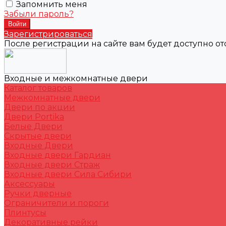
Запомнить меня
Забыли пароль?
Зарегистрироваться
После регистрации на сайте вам будет доступно о
Входные и межкомнатные двери
Каталог товаров
Межкомнатные двери
Двери по акции
Двери Portika
Белые Двери
Скрытые двери
Входные Двери
Входные двери Гардиан
Входные двери Страж
Входные двери Сила Сибири
Аксессуары
Ручки дверные
Ограничители и пороги
Плинтусы
Декоративные рейки