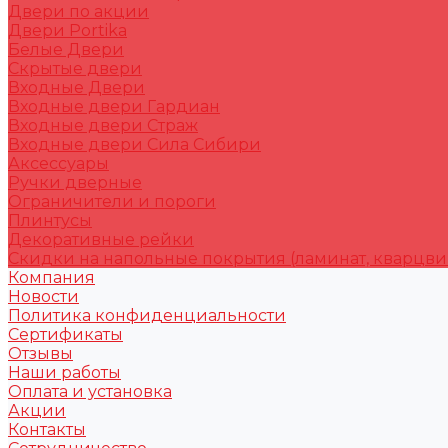
Двери по акции
Двери Portika
Белые Двери
Скрытые двери
Входные Двери
Входные двери Гардиан
Входные двери Страж
Входные двери Сила Сибири
Аксессуары
Ручки дверные
Ограничители и пороги
Плинтусы
Декоративные рейки
Скидки на напольные покрытия (ламинат, кварцви
Компания
Новости
Политика конфиденциальности
Сертификаты
Отзывы
Наши работы
Оплата и установка
Акции
Контакты