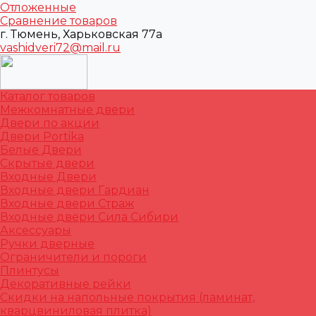
Отложенные
Сравнение товаров
г. Тюмень, Харьковская 77а
vashidveri72@mail.ru
Каталог товаров
Межкомнатные двери
Двери по акции
Двери Portika
Белые Двери
Скрытые двери
Входные Двери
Входные двери Гардиан
Входные двери Страж
Входные двери Сила Сибири
Аксессуары
Ручки дверные
Ограничители и пороги
Плинтусы
Декоративные рейки
Скидки на напольные покрытия (ламинат,
кварцвиниловая плитка)