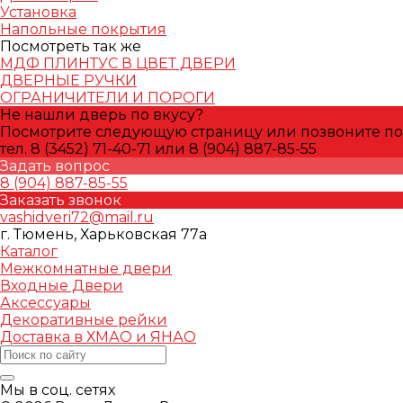
Установка
Напольные покрытия
Посмотреть так же
МДФ ПЛИНТУС В ЦВЕТ ДВЕРИ
ДВЕРНЫЕ РУЧКИ
ОГРАНИЧИТЕЛИ И ПОРОГИ
Не нашли дверь по вкусу?
Посмотрите следующую страницу или позвоните по
тел. 8 (3452) 71-40-71 или 8 (904) 887-85-55
Задать вопрос
8 (904) 887-85-55
Заказать звонок
vashidveri72@mail.ru
г. Тюмень, Харьковская 77а
Каталог
Межкомнатные двери
Входные Двери
Аксессуары
Декоративные рейки
Доставка в ХМАО и ЯНАО
Мы в соц. сетях