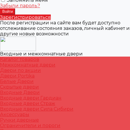
Запомнить меня
Забыли пароль?
Зарегистрироваться
После регистрации на сайте вам будет доступно
отслеживание состояния заказов, личный кабинет и
другие новые возможности
Входные и межкомнатные двери
Каталог товаров
Межкомнатные двери
Двери по акции
Двери Portika
Белые Двери
Скрытые двери
Входные Двери
Входные двери Гардиан
Входные двери Страж
Входные двери Сила Сибири
Аксессуары
Ручки дверные
Ограничители и пороги