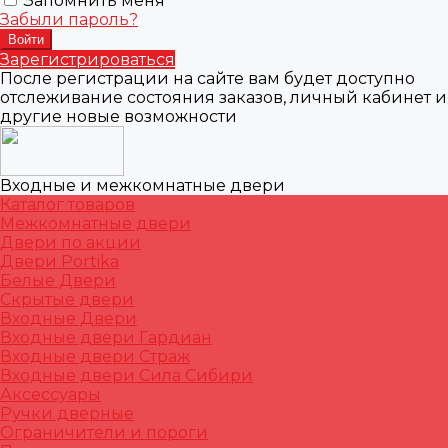
Запомнить меня
Забыли пароль?
Зарегистрироваться
После регистрации на сайте вам будет доступно
отслеживание состояния заказов, личный кабинет и
другие новые возможности
Входные и межкомнатные двери
Каталог товаров
Межкомнатные двери
Двери по акции
Двери Portika
Белые Двери
Скрытые двери
Входные Двери
Входные двери Гардиан
Входные двери Страж
Входные двери Сила Сибири
Аксессуары
Ручки дверные
Ограничители и пороги