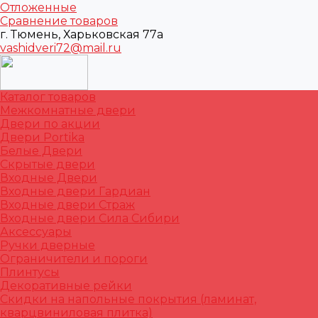
Отложенные
Сравнение товаров
г. Тюмень, Харьковская 77а
vashidveri72@mail.ru
Каталог товаров
Межкомнатные двери
Двери по акции
Двери Portika
Белые Двери
Скрытые двери
Входные Двери
Входные двери Гардиан
Входные двери Страж
Входные двери Сила Сибири
Аксессуары
Ручки дверные
Ограничители и пороги
Плинтусы
Декоративные рейки
Скидки на напольные покрытия (ламинат,
кварцвиниловая плитка)