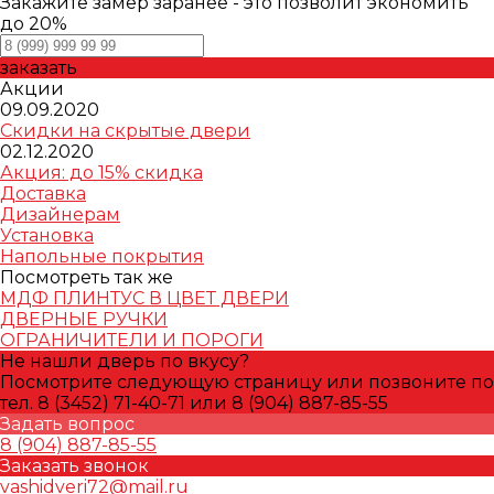
Закажите замер заранее - это позволит экономить
до 20%
заказать
Акции
09.09.2020
Скидки на скрытые двери
02.12.2020
Акция: до 15% скидка
Доставка
Дизайнерам
Установка
Напольные покрытия
Посмотреть так же
МДФ ПЛИНТУС В ЦВЕТ ДВЕРИ
ДВЕРНЫЕ РУЧКИ
ОГРАНИЧИТЕЛИ И ПОРОГИ
Не нашли дверь по вкусу?
Посмотрите следующую страницу или позвоните по
тел. 8 (3452) 71-40-71 или 8 (904) 887-85-55
Задать вопрос
8 (904) 887-85-55
Заказать звонок
vashidveri72@mail.ru