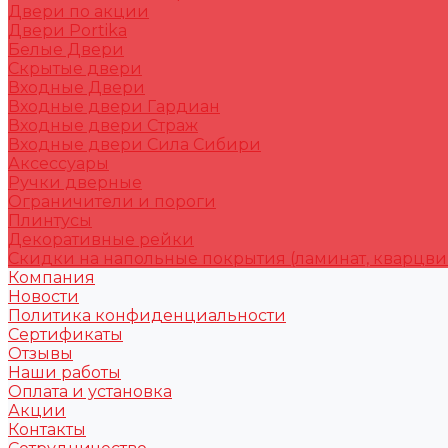
Двери по акции
Двери Portika
Белые Двери
Скрытые двери
Входные Двери
Входные двери Гардиан
Входные двери Страж
Входные двери Сила Сибири
Аксессуары
Ручки дверные
Ограничители и пороги
Плинтусы
Декоративные рейки
Скидки на напольные покрытия (ламинат, кварцви
Компания
Новости
Политика конфиденциальности
Сертификаты
Отзывы
Наши работы
Оплата и установка
Акции
Контакты