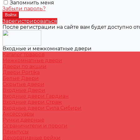
Запомнить меня
Забыли пароль?
Зарегистрироваться
После регистрации на сайте вам будет доступно о
Входные и межкомнатные двери
Каталог товаров
Межкомнатные двери
Двери по акции
Двери Portika
Белые Двери
Скрытые двери
Входные Двери
Входные двери Гардиан
Входные двери Страж
Входные двери Сила Сибири
Аксессуары
Ручки дверные
Ограничители и пороги
Плинтусы
Декоративные рейки