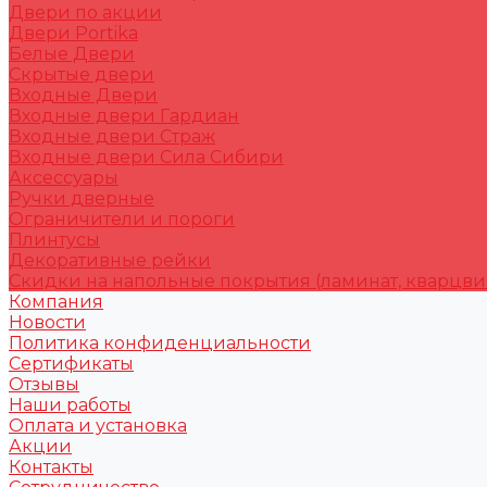
Двери по акции
Двери Portika
Белые Двери
Скрытые двери
Входные Двери
Входные двери Гардиан
Входные двери Страж
Входные двери Сила Сибири
Аксессуары
Ручки дверные
Ограничители и пороги
Плинтусы
Декоративные рейки
Скидки на напольные покрытия (ламинат, кварцви
Компания
Новости
Политика конфиденциальности
Сертификаты
Отзывы
Наши работы
Оплата и установка
Акции
Контакты