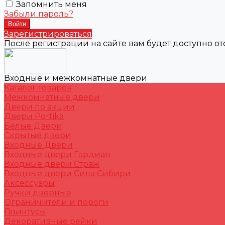
Запомнить меня
Забыли пароль?
Зарегистрироваться
После регистрации на сайте вам будет доступно о
Входные и межкомнатные двери
Каталог товаров
Межкомнатные двери
Двери по акции
Двери Portika
Белые Двери
Скрытые двери
Входные Двери
Входные двери Гардиан
Входные двери Страж
Входные двери Сила Сибири
Аксессуары
Ручки дверные
Ограничители и пороги
Плинтусы
Декоративные рейки