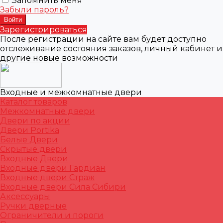
Запомнить меня
Забыли пароль?
Зарегистрироваться
После регистрации на сайте вам будет доступно
отслеживание состояния заказов, личный кабинет и
другие новые возможности
Входные и межкомнатные двери
Каталог товаров
Межкомнатные двери
Двери по акции
Двери Portika
Белые Двери
Скрытые двери
Входные Двери
Входные двери Гардиан
Входные двери Страж
Входные двери Сила Сибири
Аксессуары
Ручки дверные
Ограничители и пороги