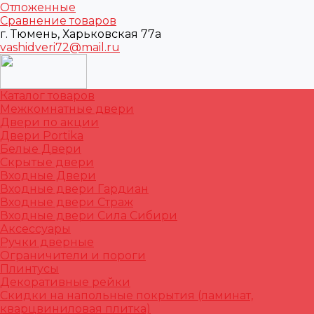
Отложенные
Сравнение товаров
г. Тюмень, Харьковская 77а
vashidveri72@mail.ru
Каталог товаров
Межкомнатные двери
Двери по акции
Двери Portika
Белые Двери
Скрытые двери
Входные Двери
Входные двери Гардиан
Входные двери Страж
Входные двери Сила Сибири
Аксессуары
Ручки дверные
Ограничители и пороги
Плинтусы
Декоративные рейки
Скидки на напольные покрытия (ламинат,
кварцвиниловая плитка)