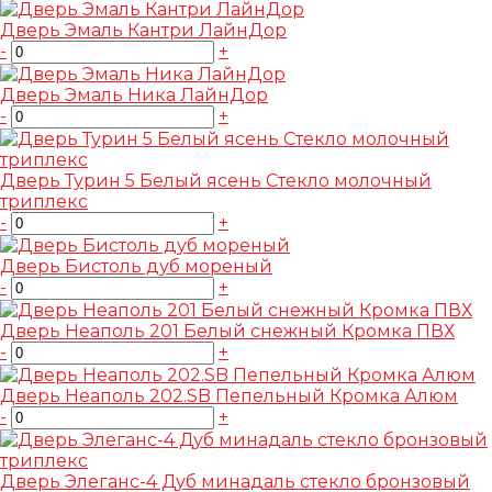
Дверь Эмаль Кантри ЛайнДор
-
+
Дверь Эмаль Ника ЛайнДор
-
+
Дверь Турин 5 Белый ясень Стекло молочный
триплекс
-
+
Дверь Бистоль дуб мореный
-
+
Дверь Неаполь 201 Белый снежный Кромка ПВХ
-
+
Дверь Неаполь 202.SB Пепельный Кромка Алюм
-
+
Дверь Элеганс-4 Дуб минадаль стекло бронзовый