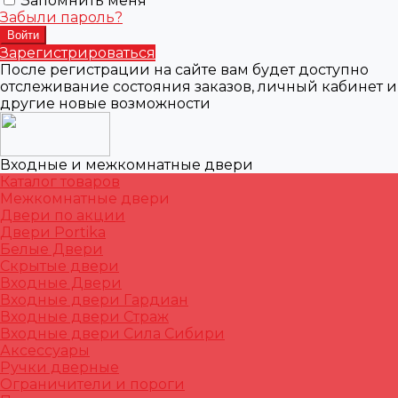
Запомнить меня
Забыли пароль?
Зарегистрироваться
После регистрации на сайте вам будет доступно
отслеживание состояния заказов, личный кабинет и
другие новые возможности
Входные и межкомнатные двери
Каталог товаров
Межкомнатные двери
Двери по акции
Двери Portika
Белые Двери
Скрытые двери
Входные Двери
Входные двери Гардиан
Входные двери Страж
Входные двери Сила Сибири
Аксессуары
Ручки дверные
Ограничители и пороги