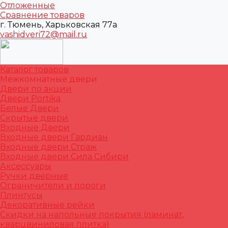
Отложенные
Сравнение товаров
г. Тюмень, Харьковская 77а
vashidveri72@mail.ru
Каталог товаров
Межкомнатные двери
Двери по акции
Двери Portika
Белые Двери
Скрытые двери
Входные Двери
Входные двери Гардиан
Входные двери Страж
Входные двери Сила Сибири
Аксессуары
Ручки дверные
Ограничители и пороги
Плинтусы
Декоративные рейки
Скидки на напольные покрытия (ламинат,
кварцвиниловая плитка)