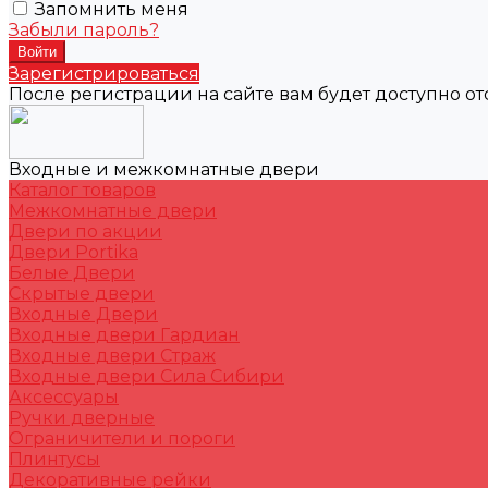
Запомнить меня
Забыли пароль?
Зарегистрироваться
После регистрации на сайте вам будет доступно о
Входные и межкомнатные двери
Каталог товаров
Межкомнатные двери
Двери по акции
Двери Portika
Белые Двери
Скрытые двери
Входные Двери
Входные двери Гардиан
Входные двери Страж
Входные двери Сила Сибири
Аксессуары
Ручки дверные
Ограничители и пороги
Плинтусы
Декоративные рейки