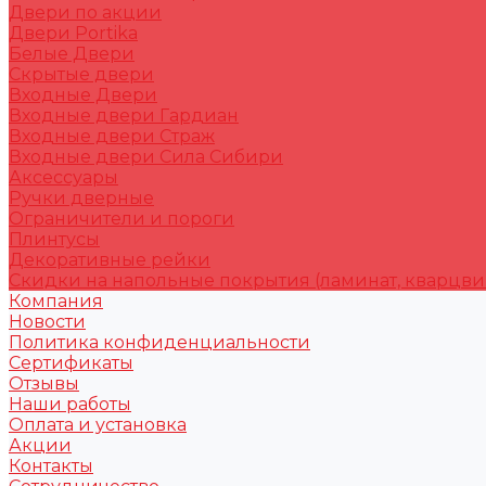
Двери по акции
Двери Portika
Белые Двери
Скрытые двери
Входные Двери
Входные двери Гардиан
Входные двери Страж
Входные двери Сила Сибири
Аксессуары
Ручки дверные
Ограничители и пороги
Плинтусы
Декоративные рейки
Скидки на напольные покрытия (ламинат, кварцви
Компания
Новости
Политика конфиденциальности
Сертификаты
Отзывы
Наши работы
Оплата и установка
Акции
Контакты